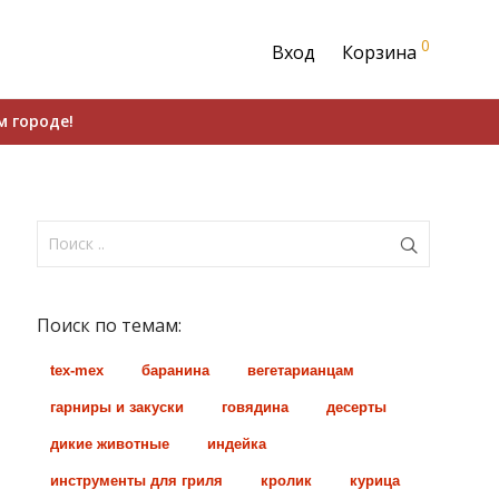
0
Вход
Корзина
м городе!
Поиск по темам:
tex-mex
баранина
вегетарианцам
гарниры и закуски
говядина
десерты
дикие животные
индейка
инструменты для гриля
кролик
курица