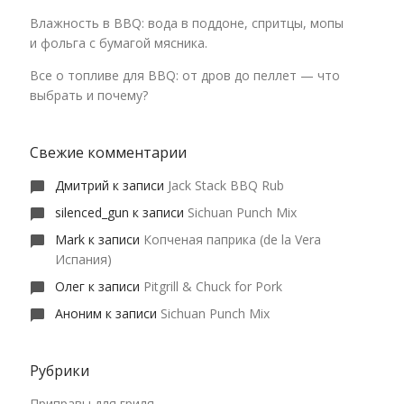
Влажность в BBQ: вода в поддоне, спритцы, мопы
и фольга с бумагой мясника.
Все о топливе для BBQ: от дров до пеллет — что
выбрать и почему?
Свежие комментарии
Дмитрий
к записи
Jack Stack BBQ Rub
silenced_gun
к записи
Sichuan Punch Mix
Mark
к записи
Копченая паприка (de la Vera
Испания)
Олег
к записи
Pitgrill & Chuck for Pork
Аноним
к записи
Sichuan Punch Mix
Рубрики
Приправы для гриля