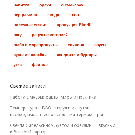
напитки
орехи
о смокерах
перцы чили
пицца
плов
полезные статьи
продукция Pitgrill
рагу
рецепт с историей
рыба и морепродукты
свинина
соусы
супы и похлебки
сэндвичи и бургеры
утка
фритюр
Свежие записи
Работа с мясом: факты, мифы и практика
Температура в BBQ: снаружи и внутри,
необходимость использования термометров.
Свекла с апельсином, фетой и орехами — вкусный
и быстрый гарнир