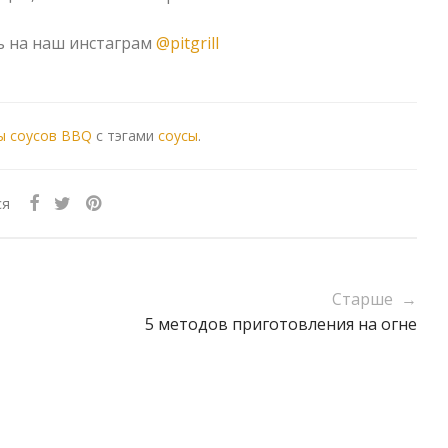
ь на наш инстаграм
@pitgrill
ы соусов BBQ
с тэгами
соусы
.
ся
Старше →
5 методов приготовления на огне