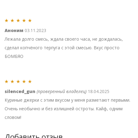
Оценка
5
из 5
Аноним
03.11.2023
Лежала долго смесь, ждала своего часа, не дождалась,
сделал копчёного терпуга с этой смесью. Вкус просто
БОМБЯО
Оценка
5
из 5
silenced_gun
(проверенный владелец)
18.04.2025
Куриные джерки с этим вкусом у меня разметают первыми.
Очень необычно и без излишней остроты. Кайф, одним
словом!
Добавить отзыв