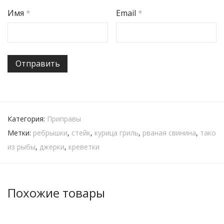
Имя
*
Email
*
Категория:
Приправы
Метки:
ребрышки
,
стейк
,
курица гриль
,
рваная свинина
,
тако
из рыбы
,
джерки
,
креветки
Похожие товары