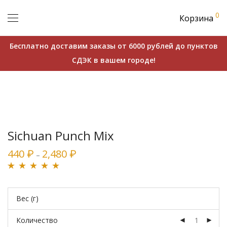
0
Корзина
Бесплатно доставим заказы от 6000 рублей до пунктов
СДЭК в вашем городе!
Sichuan Punch Mix
440
2,480
₽
₽
–
Рейтинг
2
5.00
из
5 на основе
Вес (г)
опроса
пользователей
Количество