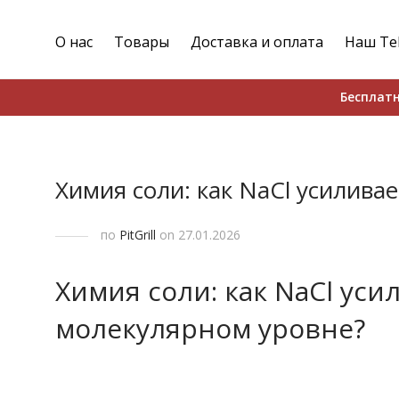
О нас
Товары
Доставка и оплата
Наш Te
Бесплатн
Химия соли: как NaCl усилива
по
PitGrill
on 27.01.2026
Химия соли: как NaCl уси
молекулярном уровне?