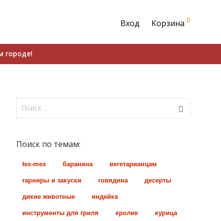
0
Вход
Корзина
м городе!
Поиск по темам:
tex-mex
баранина
вегетарианцам
гарниры и закуски
говядина
десерты
дикие животные
индейка
инструменты для гриля
кролик
курица