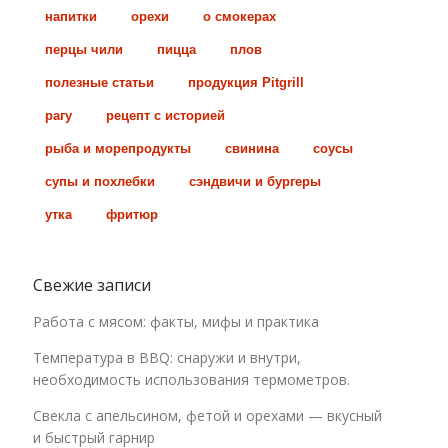
напитки
орехи
о смокерах
перцы чили
пицца
плов
полезные статьи
продукция Pitgrill
рагу
рецепт с историей
рыба и морепродукты
свинина
соусы
супы и похлебки
сэндвичи и бургеры
утка
фритюр
Свежие записи
Работа с мясом: факты, мифы и практика
Температура в BBQ: снаружи и внутри,
необходимость использования термометров.
Свекла с апельсином, фетой и орехами — вкусный
и быстрый гарнир