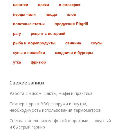
напитки
орехи
о смокерах
перцы чили
пицца
плов
полезные статьи
продукция Pitgrill
рагу
рецепт с историей
рыба и морепродукты
свинина
соусы
супы и похлебки
сэндвичи и бургеры
утка
фритюр
Свежие записи
Работа с мясом: факты, мифы и практика
Температура в BBQ: снаружи и внутри,
необходимость использования термометров.
Свекла с апельсином, фетой и орехами — вкусный
и быстрый гарнир