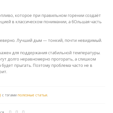
опливо, которое при правильном горении создаёт
пецией в классическом понимании, а бОльшая часть
неверно. Лучший дым — тонкий, почти невидимый.
ажен для поддержания стабильной температуры.
огут долго неравномерно прогорать, а слишком
 будет прыгать. Поэтому проблема часто не в
рит.
Q
с тэгами
полезные статьи
.
ся