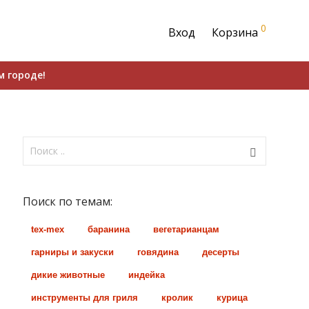
0
Вход
Корзина
м городе!
Поиск по темам:
tex-mex
баранина
вегетарианцам
гарниры и закуски
говядина
десерты
дикие животные
индейка
инструменты для гриля
кролик
курица