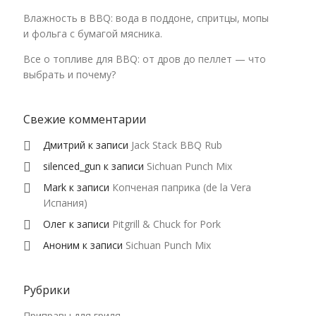
Влажность в BBQ: вода в поддоне, спритцы, мопы
и фольга с бумагой мясника.
Все о топливе для BBQ: от дров до пеллет — что
выбрать и почему?
Свежие комментарии
Дмитрий
к записи
Jack Stack BBQ Rub
silenced_gun
к записи
Sichuan Punch Mix
Mark
к записи
Копченая паприка (de la Vera
Испания)
Олег
к записи
Pitgrill & Chuck for Pork
Аноним
к записи
Sichuan Punch Mix
Рубрики
Приправы для гриля