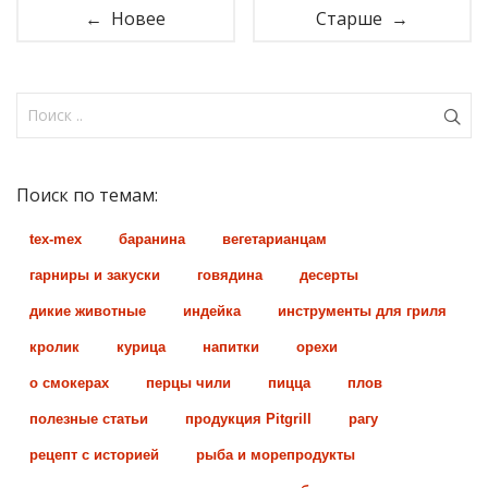
← Новее
Старше →
Поиск по темам:
tex-mex
баранина
вегетарианцам
гарниры и закуски
говядина
десерты
дикие животные
индейка
инструменты для гриля
кролик
курица
напитки
орехи
о смокерах
перцы чили
пицца
плов
полезные статьи
продукция Pitgrill
рагу
рецепт с историей
рыба и морепродукты