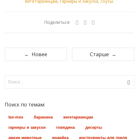
вегетарианцам
,
гарниры и закуски
,
соусы
.
Поделиться
← Новее
Старше →
Поиск по темам:
tex-mex
баранина
вегетарианцам
гарниры и закуски
говядина
десерты
дикие животные
индейка
инструменты для гриля