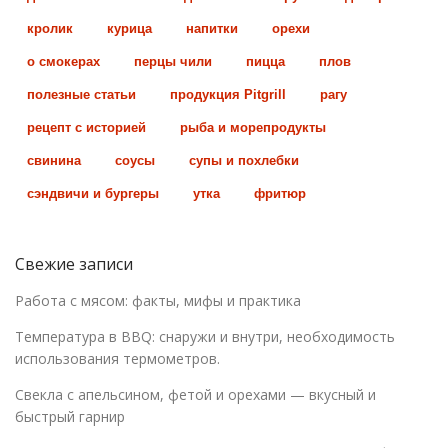
кролик
курица
напитки
орехи
о смокерах
перцы чили
пицца
плов
полезные статьи
продукция Pitgrill
рагу
рецепт с историей
рыба и морепродукты
свинина
соусы
супы и похлебки
сэндвичи и бургеры
утка
фритюр
Свежие записи
Работа с мясом: факты, мифы и практика
Температура в BBQ: снаружи и внутри, необходимость
использования термометров.
Свекла с апельсином, фетой и орехами — вкусный и
быстрый гарнир