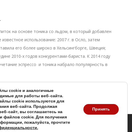
т
питок на основе тоника со льдом, в который добавлен
 известное использование: 2007 г. в Осло, затем
ставила его более широко в Хельсингборге, Швеция;
дине 2010-х годов конкурентами-бариста. К 2014 году
четание эспрессо и тоника набрало популярность в
лы cookie и аналогичные
одимые для работы веб-сайта.
йлы cookie используются для
ания веб-сайта. Продолжая
Принять
веб-сайт, вы соглашаетесь на
 файлов cookie. Для получения
формации, пожалуйста, прочтите
фиденциальности.