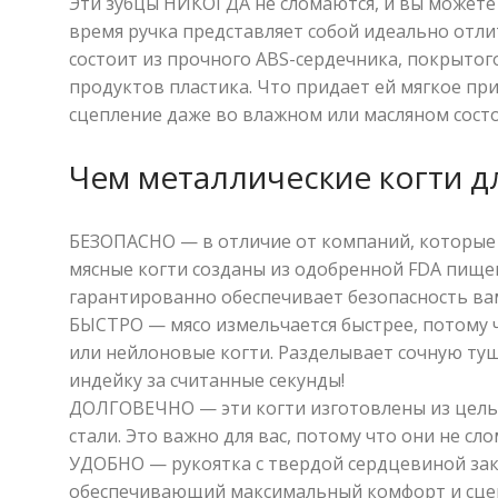
Эти зубцы НИКОГДА не сломаются, и вы можете б
время ручка представляет собой идеально отл
состоит из прочного ABS-сердечника, покрытог
продуктов пластика. Что придает ей мягкое п
сцепление даже во влажном или масляном сост
Чем металлические когти д
БЕЗОПАСНО — в отличие от компаний, которые 
мясные когти созданы из одобренной FDA пище
гарантированно обеспечивает безопасность ва
БЫСТРО — мясо измельчается быстрее, потому ч
или нейлоновые когти. Разделывает сочную туш
индейку за считанные секунды!
ДОЛГОВЕЧНО — эти когти изготовлены из цел
стали. Это важно для вас, потому что они не сл
УДОБНО — рукоятка с твердой сердцевиной зак
обеспечивающий максимальный комфорт и сцеп