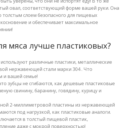
ыть уверены, что они не испортят еду! В то же
итый овал, соответствующий форме вашей руки. Она
о толстым слоем безопасного для пищевых
рикосновение и обеспечивает максимальное
оянии!
ля мяса лучше пластиковых?
используют различные пластики, металлические
вой нержавеющей стали марки 304 . Что
м и вашей семье!
то зубцы не сгибаются, как дешевые пластиковые
еную свинину, баранину, говядину, курицу и
ьной 2-миллиметровой пластины из нержавеющей
омаются под нагрузкой, как пластиковые аналоги.
лючается в толстый пищевой пластик,
ление даже с мокрой поверхностью!