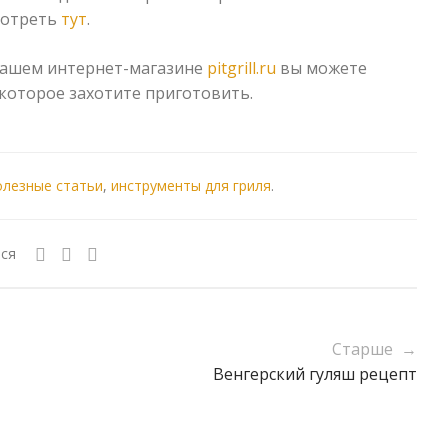
мотреть
тут
.
 нашем интернет-магазине
pitgrill.ru
вы можете
 которое захотите приготовить.
олезные статьи
,
инструменты для гриля
.
ся
Старше →
Венгерский гуляш рецепт