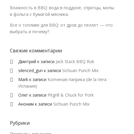
Влажность в BBQ: вода в поддоне, спритцы, мопы
и фольга с бумагой мясника.
Все о топливе для BBQ: от дров до пеллет — что
выбрать и почему?
Свежие комментарии
Дмитрий
к записи
Jack Stack BBQ Rub
silenced_gun
к записи
Sichuan Punch Mix
Mark
к записи
Копченая паприка (de la Vera
Испания)
Олег
к записи
Pitgrill & Chuck for Pork
Аноним
к записи
Sichuan Punch Mix
Рубрики
Приправы для гриля