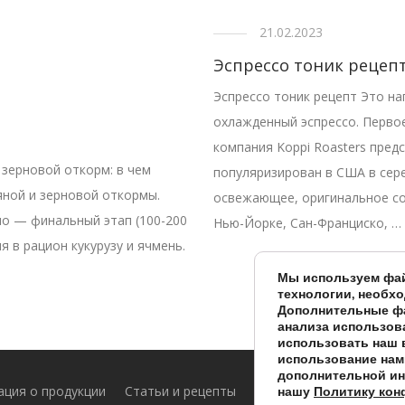
21.02.2023
Эспрессо тоник рецеп
Эспрессо тоник рецепт Это на
охлажденный эспрессо. Первое
компания Koppi Roasters пред
зерновой откорм: в чем
популяризирован в США в сере
яной и зерновой откормы.
освежающее, оригинальное со
но — финальный этап (100-200
Нью-Йорке, Сан-Франциско, …
я в рацион кукурузу и ячмень.
Мы используем фай
технологии, необх
Дополнительные фа
анализа использов
использовать наш 
использование нами
дополнительной ин
ция о продукции
Статьи и рецепты
Оптовые цены
нашу
Политику кон