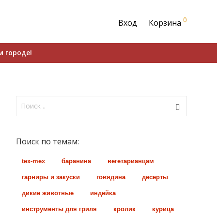
0
Вход
Корзина
м городе!
Поиск по темам:
tex-mex
баранина
вегетарианцам
гарниры и закуски
говядина
десерты
дикие животные
индейка
инструменты для гриля
кролик
курица