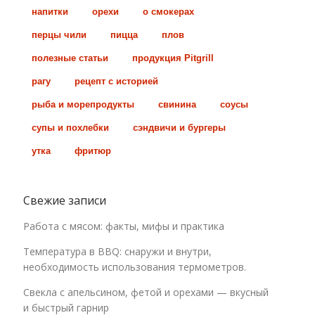
напитки
орехи
о смокерах
перцы чили
пицца
плов
полезные статьи
продукция Pitgrill
рагу
рецепт с историей
рыба и морепродукты
свинина
соусы
супы и похлебки
сэндвичи и бургеры
утка
фритюр
Свежие записи
Работа с мясом: факты, мифы и практика
Температура в BBQ: снаружи и внутри,
необходимость использования термометров.
Свекла с апельсином, фетой и орехами — вкусный
и быстрый гарнир