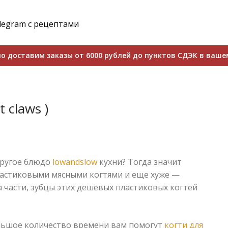
legram с рецептами
о доставим заказы от 6000 рублей до пунктов СДЭК в ваше
 claws )
 другое блюдо
lowandslow
кухни? Тогда значит
астиковыми мясными когтями и еще хуже —
а части, зубцы этих дешевых пластиковых когтей
льшое количество времени вам помогут
когти для