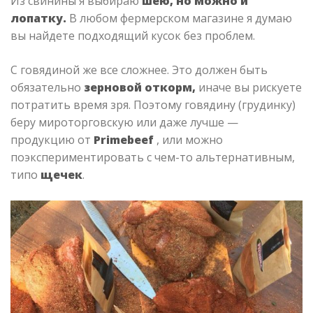
Из свинины я выбираю
шею, но можно и
лопатку.
В любом фермерском магазине я думаю
вы найдете подходящий кусок без проблем.
С говядиной же все сложнее. Это должен быть
обязательно
зерновой откорм,
иначе вы рискуете
потратить время зря. Поэтому говядину (грудинку)
беру мироторговскую или даже лучше —
продукцию от
Primebeef
, или можно
поэкспериментировать с чем-то альтернативным,
типо
щечек
.