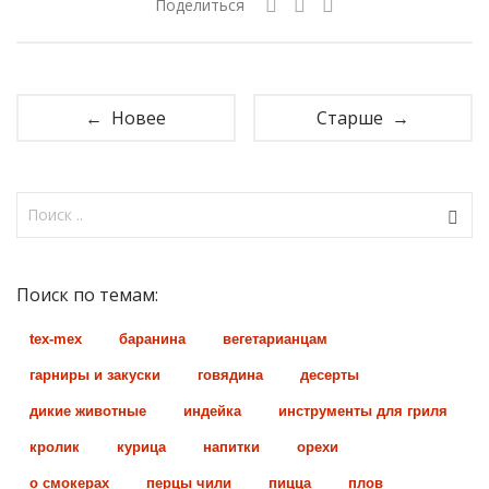
Поделиться
← Новее
Старше →
Поиск по темам:
tex-mex
баранина
вегетарианцам
гарниры и закуски
говядина
десерты
дикие животные
индейка
инструменты для гриля
кролик
курица
напитки
орехи
о смокерах
перцы чили
пицца
плов