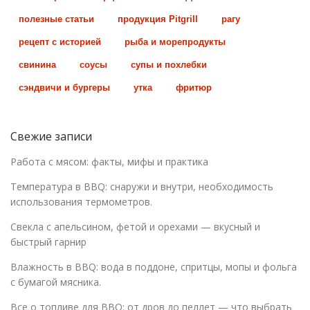
полезные статьи
продукция Pitgrill
рагу
рецепт с историей
рыба и морепродукты
свинина
соусы
супы и похлебки
сэндвичи и бургеры
утка
фритюр
Свежие записи
Работа с мясом: факты, мифы и практика
Температура в BBQ: снаружи и внутри, необходимость
использования термометров.
Свекла с апельсином, фетой и орехами — вкусный и
быстрый гарнир
Влажность в BBQ: вода в поддоне, спритцы, мопы и фольга
с бумагой мясника.
Все о топливе для BBQ: от дров до пеллет — что выбрать