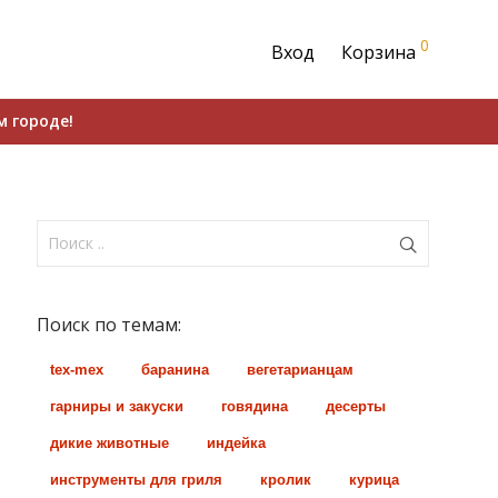
0
Вход
Корзина
м городе!
Поиск по темам:
tex-mex
баранина
вегетарианцам
гарниры и закуски
говядина
десерты
дикие животные
индейка
инструменты для гриля
кролик
курица