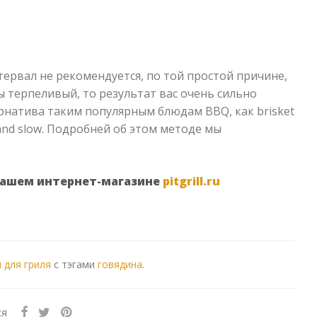
тервал не рекомендуется, по той простой причине,
ы терпеливый, то результат вас очень сильно
рнатива таким популярным блюдам BBQ, как brisket
and slow. Подробней об этом методе мы
нашем интернет-магазине
pitgrill.ru
 для гриля
с тэгами
говядина
.
ся