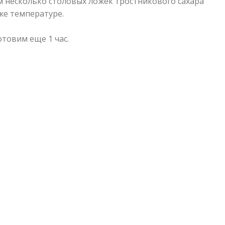
 несколько столовых ложек тростникового сахара
же температуре.
товим еще 1 час.