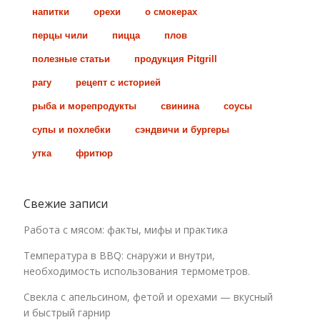
напитки
орехи
о смокерах
перцы чили
пицца
плов
полезные статьи
продукция Pitgrill
рагу
рецепт с историей
рыба и морепродукты
свинина
соусы
супы и похлебки
сэндвичи и бургеры
утка
фритюр
Свежие записи
Работа с мясом: факты, мифы и практика
Температура в BBQ: снаружи и внутри,
необходимость использования термометров.
Свекла с апельсином, фетой и орехами — вкусный
и быстрый гарнир