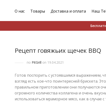
О нас
Товары
Доставка и оплата
Наш Te
Бесплатн
Рецепт говяжьих щечек BBQ
по
PitGrill
on 19.04.2021
Готов поспорить с устоявшимся выражением, чт
взгляд есть кое-что поинтересней брискета. Эт
правильном приготовлении они получаются оче
огромного количества коллагена и очень вкусны
использоваться мраморное мясо, как в случае с