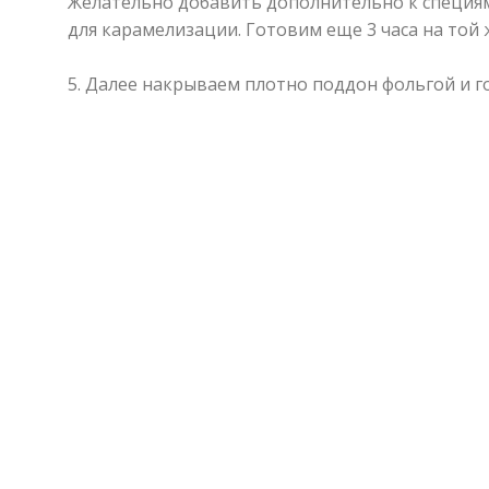
Желательно добавить дополнительно к специям
для карамелизации. Готовим еще 3 часа на той 
⠀
5. Далее накрываем плотно поддон фольгой и го