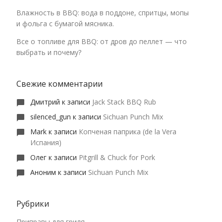
Влажность в BBQ: вода в поддоне, спритцы, мопы
и фольга с бумагой мясника.
Все о топливе для BBQ: от дров до пеллет — что
выбрать и почему?
Свежие комментарии
Дмитрий
к записи
Jack Stack BBQ Rub
silenced_gun
к записи
Sichuan Punch Mix
Mark
к записи
Копченая паприка (de la Vera
Испания)
Олег
к записи
Pitgrill & Chuck for Pork
Аноним
к записи
Sichuan Punch Mix
Рубрики
Приправы для гриля