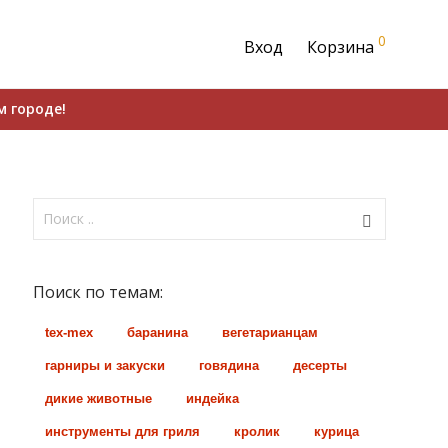
0
Вход
Корзина
м городе!
Поиск по темам:
tex-mex
баранина
вегетарианцам
гарниры и закуски
говядина
десерты
дикие животные
индейка
инструменты для гриля
кролик
курица