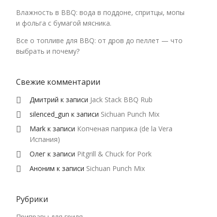
Влажность в BBQ: вода в поддоне, спритцы, мопы
и фольга с бумагой мясника.
Все о топливе для BBQ: от дров до пеллет — что
выбрать и почему?
Свежие комментарии
Дмитрий
к записи
Jack Stack BBQ Rub
silenced_gun
к записи
Sichuan Punch Mix
Mark
к записи
Копченая паприка (de la Vera
Испания)
Олег
к записи
Pitgrill & Chuck for Pork
Аноним
к записи
Sichuan Punch Mix
Рубрики
Приправы для гриля