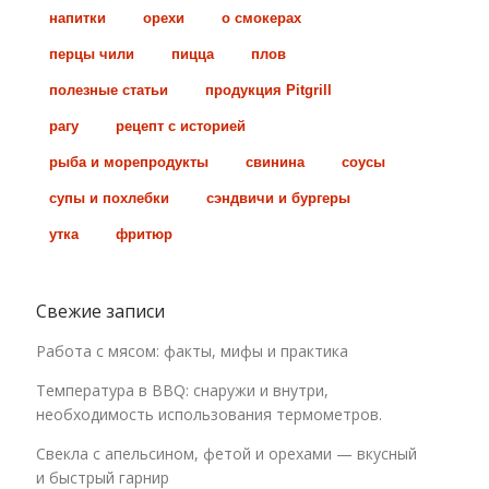
напитки
орехи
о смокерах
перцы чили
пицца
плов
полезные статьи
продукция Pitgrill
рагу
рецепт с историей
рыба и морепродукты
свинина
соусы
супы и похлебки
сэндвичи и бургеры
утка
фритюр
Свежие записи
Работа с мясом: факты, мифы и практика
Температура в BBQ: снаружи и внутри,
необходимость использования термометров.
Свекла с апельсином, фетой и орехами — вкусный
и быстрый гарнир