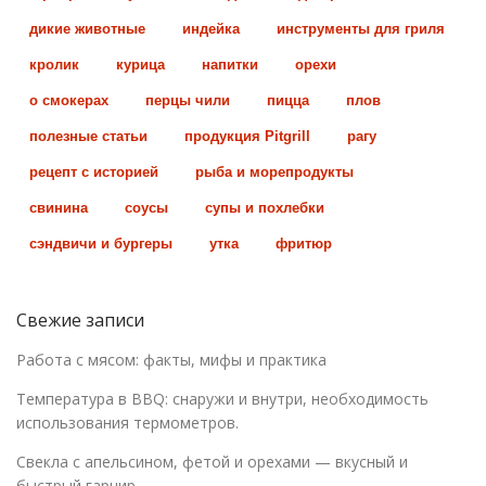
дикие животные
индейка
инструменты для гриля
кролик
курица
напитки
орехи
о смокерах
перцы чили
пицца
плов
полезные статьи
продукция Pitgrill
рагу
рецепт с историей
рыба и морепродукты
свинина
соусы
супы и похлебки
сэндвичи и бургеры
утка
фритюр
Свежие записи
Работа с мясом: факты, мифы и практика
Температура в BBQ: снаружи и внутри, необходимость
использования термометров.
Свекла с апельсином, фетой и орехами — вкусный и
быстрый гарнир