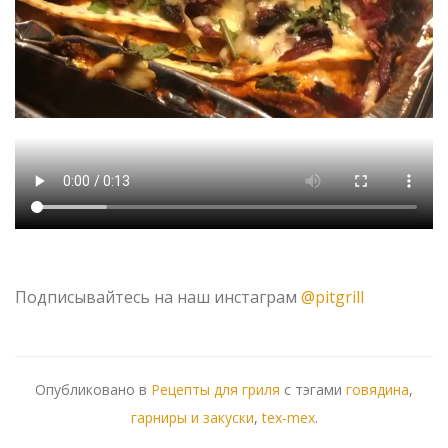
Подписывайтесь на наш инстаграм
@pitgrill
Опубликовано в
Рецепты для гриля
с тэгами
говядина
,
гарниры и закуски
,
tex-mex
.