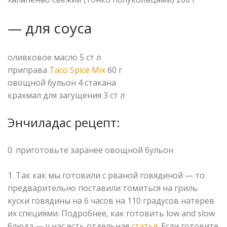
— для соуса
оливковое масло 5 ст л
приправа
Taco Spice Mix
60 г
овощной бульон 4 стакана
крахмал для загущения 3 ст л
Энчиладас рецепт:
0. приготовьте заранее овощной бульон
⠀
1. Так как мы готовили с рваной говядиной — то
предварительно поставили томиться на гриль
куски говядины на 6 часов на 110 градусов натерев
их специями. Подробнее, как готовить low and slow
блюда — у нас есть отдельная
статья
. Если готовите