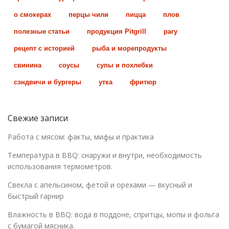
о смокерах
перцы чили
пицца
плов
полезные статьи
продукция Pitgrill
рагу
рецепт с историей
рыба и морепродукты
свинина
соусы
супы и похлебки
сэндвичи и бургеры
утка
фритюр
Свежие записи
Работа с мясом: факты, мифы и практика
Температура в BBQ: снаружи и внутри, необходимость
использования термометров.
Свекла с апельсином, фетой и орехами — вкусный и
быстрый гарнир
Влажность в BBQ: вода в поддоне, спритцы, мопы и фольга
с бумагой мясника.