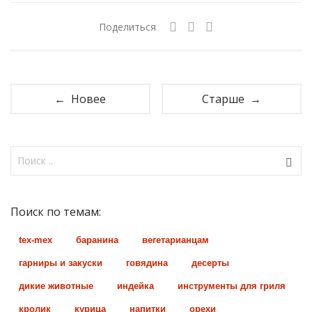
Поделиться
← Новее
Старше →
Поиск по темам:
tex-mex
баранина
вегетарианцам
гарниры и закуски
говядина
десерты
дикие животные
индейка
инструменты для гриля
кролик
курица
напитки
орехи