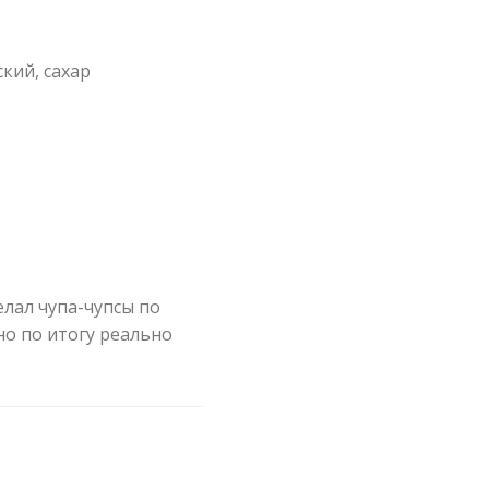
кий, сахар
елал чупа-чупсы по
но по итогу реально