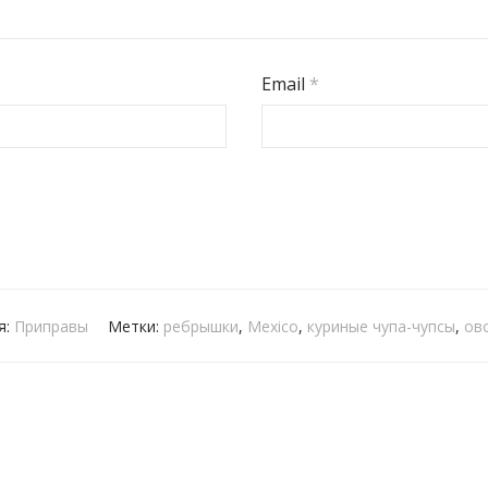
Email
*
я:
Приправы
Метки:
ребрышки
,
Mexico
,
куриные чупа-чупсы
,
ов