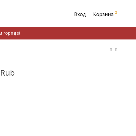
0
Вход
Корзина
м городе!
 Rub