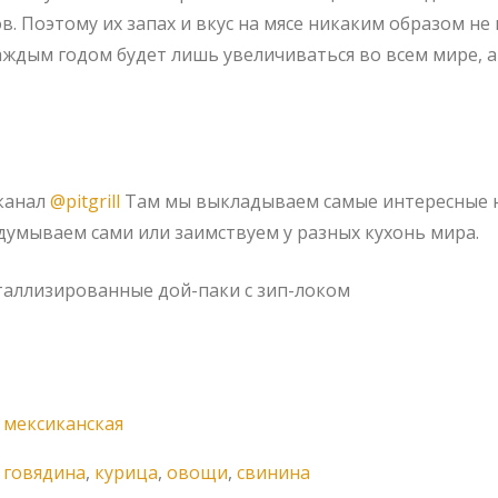
в. Поэтому их запах и вкус на мясе никаким образом н
каждым годом будет лишь увеличиваться во всем мире, 
канал
@pitgrill
Там мы выкладываем самые интересные 
умываем сами или заимствуем у разных кухонь мира.
еталлизированные дой-паки с зип-локом
мексиканская
говядина
,
курица
,
овощи
,
свинина