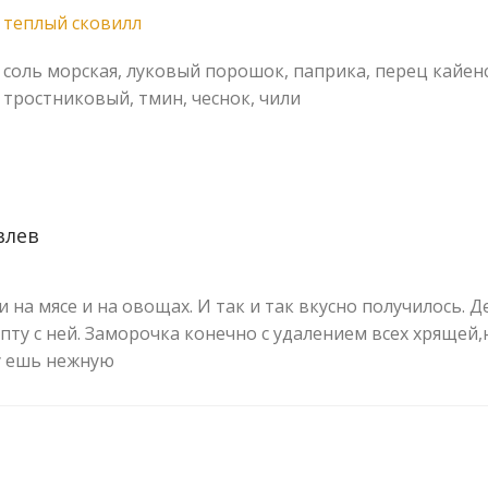
теплый сковилл
cоль морская, луковый порошок, паприка, перец кайенс
тростниковый, тмин, чеснок, чили
влев
 на мясе и на овощах. И так и так вкусно получилось. Д
ту с ней. Заморочка конечно с удалением всех хрящей,
у ешь нежную