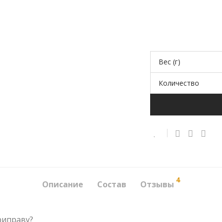
Вес (г)
Количество
4
Описание
Состав
Отзывы
риправу?