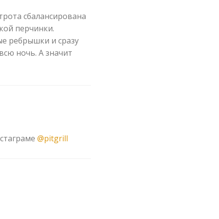
строта сбалансирована
ркой перчинки.
ые ребрышки и сразу
всю ночь. А значит
истаграме
@pitgrill