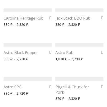
Carolina Heritage Rub
Jack Stack BBQ Rub
380
–
2,320
380
–
2,320
₽
₽
₽
₽
Astro Black Pepper
Astro Rub
990
–
2,720
1,030
–
2,790
₽
₽
₽
₽
Astro SPG
Pitgrill & Chuck for
Pork
990
–
2,720
₽
₽
370
–
2,320
₽
₽