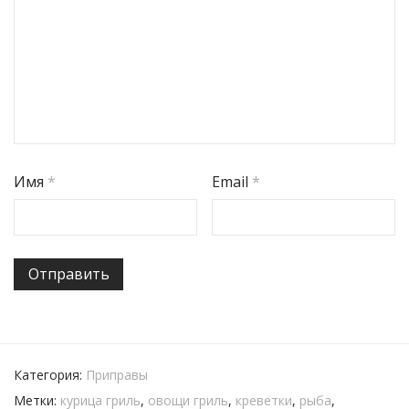
Имя
*
Email
*
Категория:
Приправы
Метки:
курица гриль
,
овощи гриль
,
креветки
,
рыба
,