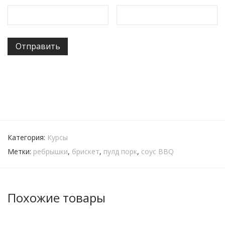
Категория:
Курсы
Метки:
ребрышки
,
брискет
,
пулд порк
,
соус BBQ
Похожие товары