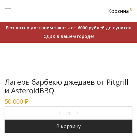
0
Корзина
Бесплатно доставим заказы от 6000 рублей до пунктов
СДЭК в вашем городе!
Лагерь барбекю джедаев от Pitgrill
и AsteroidBBQ
50,000
₽
В корзину