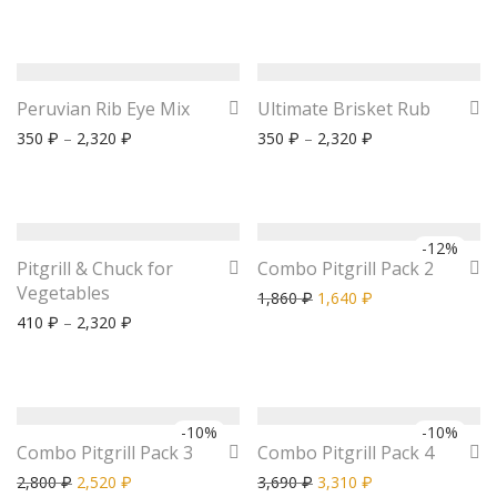
Peruvian Rib Eye Mix
Ultimate Brisket Rub
350
–
2,320
350
–
2,320
₽
₽
₽
₽
-
12
%
Pitgrill & Chuck for
Combo Pitgrill Pack 2
Vegetables
1,860
1,640
₽
₽
410
–
2,320
₽
₽
-
10
%
-
10
%
Combo Pitgrill Pack 3
Combo Pitgrill Pack 4
2,800
2,520
3,690
3,310
₽
₽
₽
₽