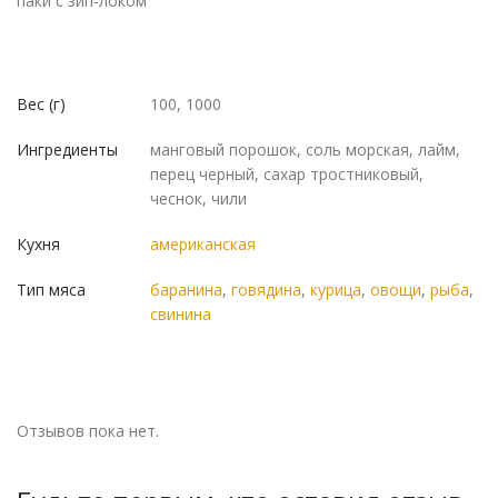
паки с зип-локом
Вес (г)
100, 1000
Ингредиенты
манговый порошок, cоль морская, лайм,
перец черный, сахар тростниковый,
чеснок, чили
Кухня
американская
Тип мяса
баранина
,
говядина
,
курица
,
овощи
,
рыба
,
свинина
Отзывов пока нет.