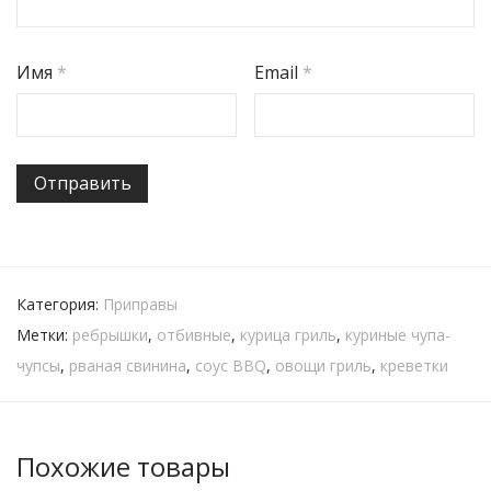
Имя
*
Email
*
Категория:
Приправы
Метки:
ребрышки
,
отбивные
,
курица гриль
,
куриные чупа-
чупсы
,
рваная свинина
,
соус BBQ
,
овощи гриль
,
креветки
Похожие товары